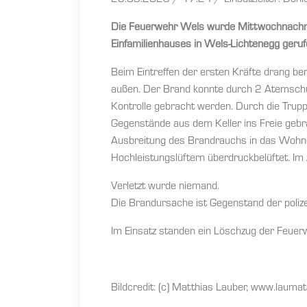
23.08.2023 / 17:24 / Einsatzleiter: Dohle
Die Feuerwehr Wels wurde Mittwochnachmi
Einfamilienhauses in Wels-Lichtenegg geruf
Beim Eintreffen der ersten Kräfte drang be
außen. Der Brand konnte durch 2 Atemschu
Kontrolle gebracht werden. Durch die Trup
Gegenstände aus dem Keller ins Freie gebr
Ausbreitung des Brandrauchs in das Wohng
Hochleistungslüftern überdruckbelüftet. Im
Verletzt wurde niemand.
Die Brandursache ist Gegenstand der polize
Im Einsatz standen ein Löschzug der Feuerw
Bildcredit: (c) Matthias Lauber, www.laumat