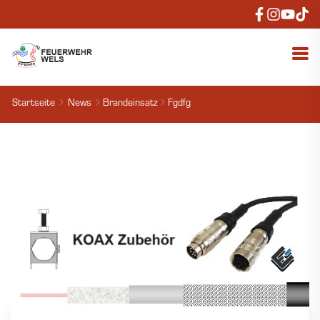
Startseite
News
Brandeinsatz
Fgdfg