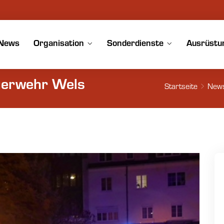
News
Organisation
Sonderdienste
Ausrüstu
uerwehr Wels
Startseite
New