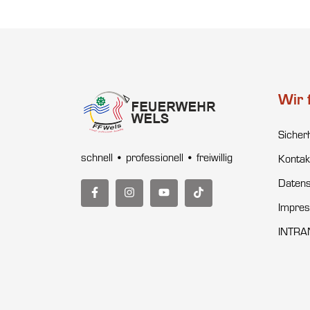
Wir 
Sicher
schnell • professionell • freiwillig
Kontak
Datens
Impre
INTRA