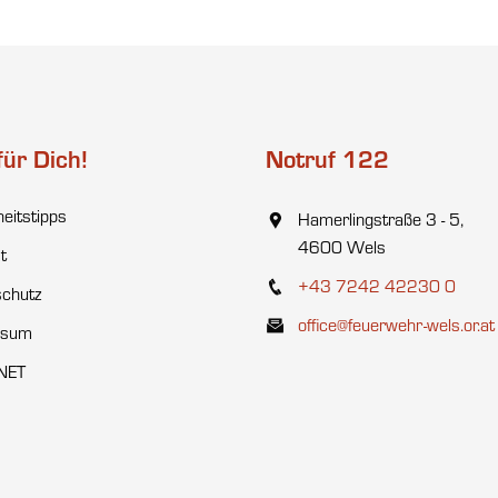
für Dich!
Notruf 122
heitstipps
Hamerlingstraße 3 - 5,
4600 Wels
t
+43 7242 42230 0
chutz
office@feuerwehr-wels.or.at
ssum
NET