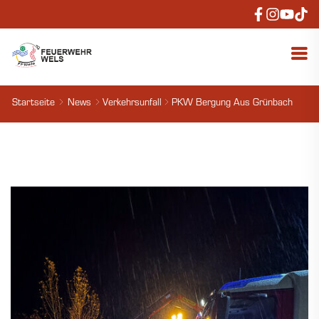
Startseite
News
Verkehrsunfall
PKW Bergung Aus Grünbach