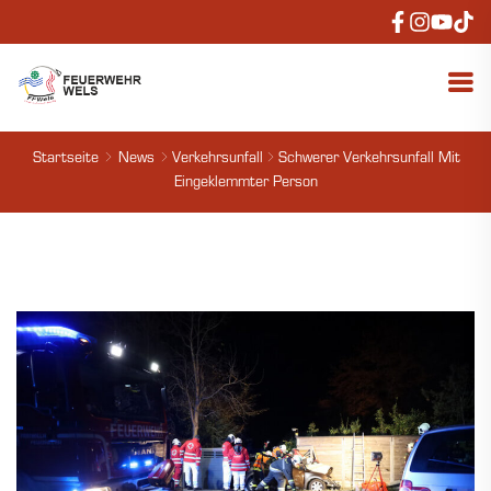
Startseite
News
Verkehrsunfall
Schwerer Verkehrsunfall Mit
Eingeklemmter Person