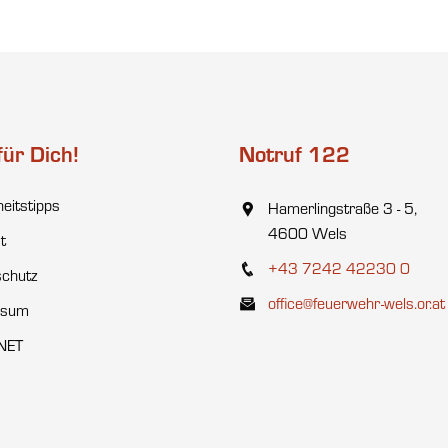
für Dich!
Notruf 122
heitstipps
Hamerlingstraße 3 - 5,
4600 Wels
t
+43 7242 42230 0
chutz
office@feuerwehr-wels.or.at
ssum
NET