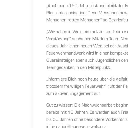
„Auch nach 160 Jahren ist und bleibt der 
Blaulichtorganisation. Denn Menschen be
Menschen retten Menschen“ so Bezirksfe
„Wir haben in Wels ein motiviertes Team v
Verstärkung“ so Weber. Mit dem Team Next-
dieses Jahr einen neuen Weg bei der Ausbi
Feuerwehrhandwerk wird in einer kompakten
Quereinsteiger aber auch Jugendlichen den Ei
Teamgedanken in den Mittelpunkt.
„Informiere Dich noch heute über die vielfä
trotzdem freiwilligen Feuerwehr“ ruft de
zum aktiven Engagement auf.
Gut zu wissen: Die Nachwuchsarbeit begin
bereits mit 10 Jahren. Es werden auch Fra
bis 50 Jahren ohne besondere Vorkenntnis
information@feuerwehr-wels.or.at