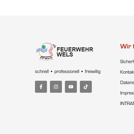
Wir 
Sicher
schnell • professionell • freiwillig
Kontak
Datens
Impre
INTRA